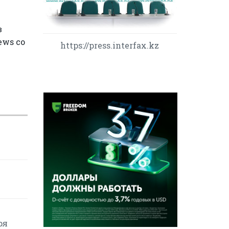
в
ews со
https://press.interfax.kz
ря