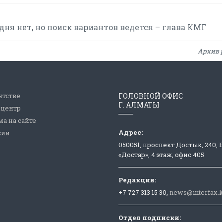
ня нет, но поиск вариантов ведется – глава КМГ
Архив 
нтстве
ГОЛОВНОЙ ОФИС
Г. АЛМАТЫ
-центр
а на сайте
Адрес:
сии
050051, проспект Достык, 240,
«Достар», 4 этаж, офис 405
Редакция:
+7 727 313 15 30,
news@interfax.
Отдел подписки: